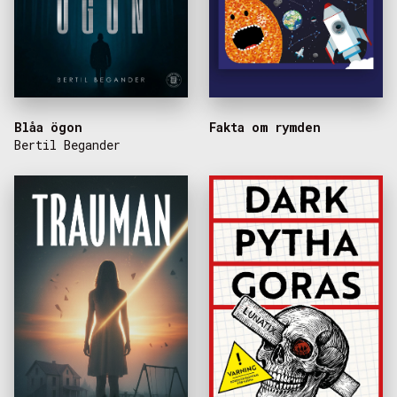
Blåa ögon
Fakta om rymden
Bertil Begander