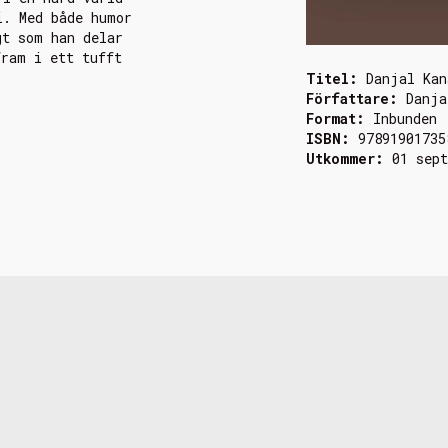
i. Med både humor
gt som han delar
fram i ett tufft
Titel:
Danjal Kan
Författare:
Danja
Format:
Inbunden
ISBN:
97891901735
Utkommer:
01 sep