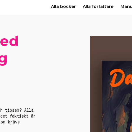
Alla böcker
Alla författare
Man
Med
g
ch tipsen? Alla
 det faktiskt är
som krävs.