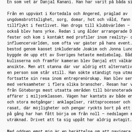
En som vet är Danjal Kanani. Han har varit på båda s
Från en uppväxt i Kortedala och Angered, präglad av
ungdomsbrottslighet, sorg, domar, hot och våld, fann
tillflykt i festlivet. Han drogs till klubbvärlden –
också blev hans yrke. Redan i ung ålder arrangerade 
fester och kom i kontakt med profiler inom reality- 
influencervärlden, som ofta var gäster på hans event
bestod genom kaoset inkluderade Joakim och Jonna Lun
byggde de upp ett av Sveriges hetaste mediebolag. Bå
kulisserna och framför kameran blev Danjal ett välkä
ansikte. Men att stanna där var aldrig ett alternati
en person som står still. Han sökte ständigt nya utm
fortsatte sin resa inom entreprenörskap. Han blev se
med verksamheter i flera olika branscher. Resan har 
från Göteborgs mest utsatta områden till börsnoterad
affärer i miljonklassen. Vägen har kantats av både e
och stora motgångar: anklagelser, rättsprocesser och
rasat, där möjligheter och pengar ryckts bort på ett
på gång har han fått börja om från noll – nedslagen 
uträknad. Drivet att ta sig uppåt har aldrig avtagit.
Med oddsen emot mig
är en berättelse om att navigera