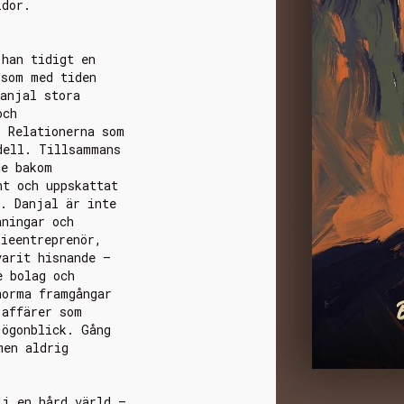
idor.
 han tidigt en
 som med tiden
Danjal stora
och
. Relationerna som
dell. Tillsammans
de bakom
nt och uppskattat
v. Danjal är inte
aningar och
rieentreprenör,
varit hisnande –
e bolag och
norma framgångar
 affärer som
 ögonblick. Gång
men aldrig
 i en hård värld –