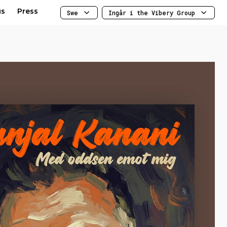
us
Press
Swe
Ingår i the Vibery Group