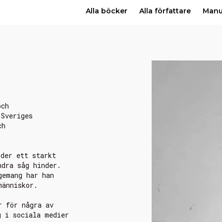
Alla böcker
Alla författare
Man
och
 Sveriges
ch
lder ett starkt
ndra såg hinder.
gemang har han
människor.
r för några av
g i sociala medier