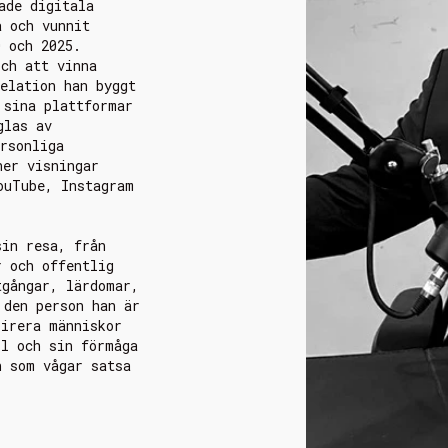
ade digitala
a och vunnit
0 och 2025.
och att vinna
elation han byggt
 sina plattformar
glas av
rsonliga
ner visningar
ouTube, Instagram
sin resa, från
r och offentlig
tgångar, lärdomar,
 den person han är
pirera människor
ll och sin förmåga
n som vågar satsa