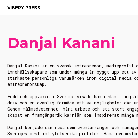
VIBERY PRESS
Danjal Kanani
Danjal Kanani är en svensk entreprenör, medieprofil 
innehållsskapare som under många år byggt upp ett av
starkaste personliga varumärken inom digital media o
entreprenörskap.
Född och uppvuxen i Sverige visade han redan i ung å
driv och en ovanlig förmåga att se möjligheter där a
Genom målmedvetenhet, hårt arbete och ett stort enga
skapat en framgångsrik karriär som inspirerat många 
Danjal började sin resa som eventarrangör och manage
Sveriges mest inflytelserika profiler. Hans genomsla