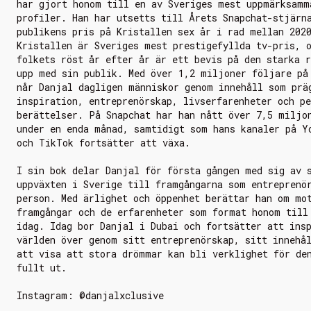
har gjort honom till en av Sveriges mest uppmärksamm
profiler. Han har utsetts till Årets Snapchat-stjärn
publikens pris på Kristallen sex år i rad mellan 202
Kristallen är Sveriges mest prestigefyllda tv-pris, 
folkets röst år efter år är ett bevis på den starka r
upp med sin publik. Med över 1,2 miljoner följare på
når Danjal dagligen människor genom innehåll som prä
inspiration, entreprenörskap, livserfarenheter och pe
berättelser. På Snapchat har han nått över 7,5 miljo
under en enda månad, samtidigt som hans kanaler på Y
och TikTok fortsätter att växa.
I sin bok delar Danjal för första gången med sig av 
uppväxten i Sverige till framgångarna som entreprenö
person. Med ärlighet och öppenhet berättar han om mo
framgångar och de erfarenheter som format honom till
idag. Idag bor Danjal i Dubai och fortsätter att ins
världen över genom sitt entreprenörskap, sitt innehå
att visa att stora drömmar kan bli verklighet för de
fullt ut.
Instagram: @danjalxclusive