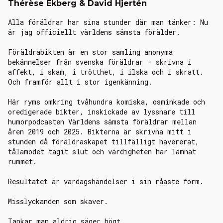
Thérèse Ekberg & David Hjertén
Alla föräldrar har sina stunder där man tänker: Nu
är jag officiellt världens sämsta förälder.
Föräldrabikten är en stor samling anonyma
bekännelser från svenska föräldrar – skrivna i
affekt, i skam, i trötthet, i ilska och i skratt.
Och framför allt i stor igenkänning.
Här ryms omkring tvåhundra komiska, osminkade och
oredigerade bikter, inskickade av lyssnare till
humorpodcasten Världens sämsta föräldrar mellan
åren 2019 och 2025. Bikterna är skrivna mitt i
stunden då föräldraskapet tillfälligt havererat,
tålamodet tagit slut och värdigheten har lämnat
rummet.
Resultatet är vardagshändelser i sin råaste form.
Misslyckanden som skaver.
Tankar man aldrig säger högt.