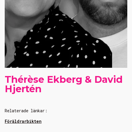
Thérèse Ekberg & David
Hjertén
Relaterade länkar:
Föräldrarbikten