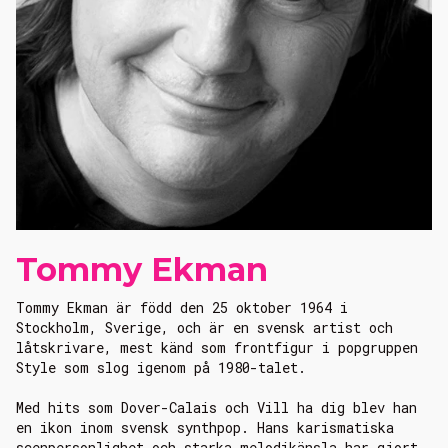
Tommy Ekman
Tommy Ekman
är född den 25 oktober 1964 i
Stockholm, Sverige, och är en svensk artist och
låtskrivare, mest känd som frontfigur i popgruppen
Style som slog igenom på 1980-talet.
Med hits som
Dover-Calais
och
Vill ha dig
blev han
en ikon inom svensk synthpop. Hans karismatiska
scenpersonlighet och starka melodikänsla har gjort