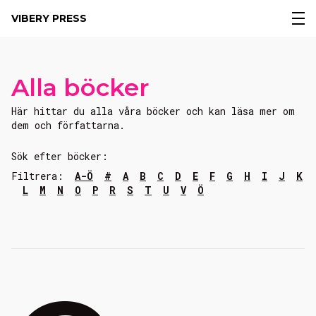
VIBERY PRESS
Alla böcker
Här hittar du alla våra böcker och kan läsa mer om
dem och författarna.
Sök efter böcker:
Filtrera:
A-Ö
#
A
B
C
D
E
F
G
H
I
J
K
L
M
N
O
P
R
S
T
U
V
Ö