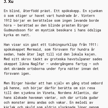
J. Xu
En blind, återfödd präst. Ett spökskepp. En sjunken
ö som stiger ur havet vart hundrade år. Vintern
1912 börjar en berättelse som ingen levande borde
höra – berättad av den blinde prästen Birger
Gudmundsson för en mystisk besökare i hans ödsliga
kyrka en natt.
Han visar sin gäst ett tidningsurklipp från 1911:
spökskeppet Mermaid, som försvann för hundra år
sedan, hade åter lagt till vid den lokala kajen.
Med sitt skrov täckt av groteska havstulpaner sades
skeppet likna Naglfar – undergångens fartyg – och
det skrämde ortsborna under fyra nätter innan det
försvann igen.
Men Birger hävdar att han själv en gång stod ombord
på henne, och börjar därför berätta om sin resa
till den sjunkna ön Vineta, Nordens Atlantis, där
hans älskade havsman väntar, och där urtida gudar
och monster ännu andas och vakar. En melodi av
kärlek och skuld som aldrig slocknade löper genom