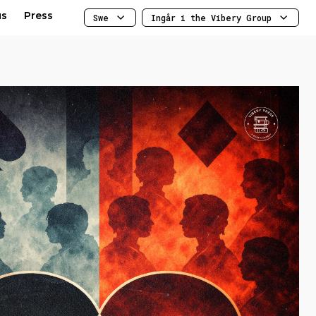
us
Press
Swe
Ingår i the Vibery Group