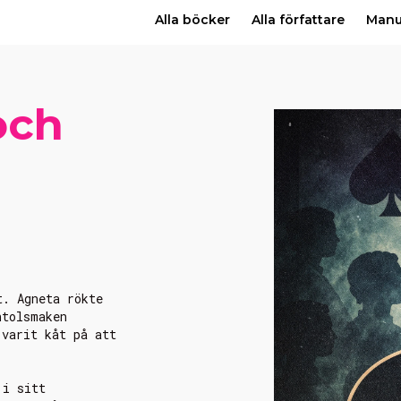
Alla böcker
Alla författare
Man
och
t. Agneta rökte
ntolsmaken
 varit kåt på att
 i sitt