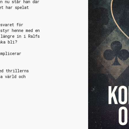
en nu står han där
et har spelat
nsvaret för
 styr henne med en
 längre in i Ralfs
ska bli?
omplicerar
ed thrillerns
la värld och