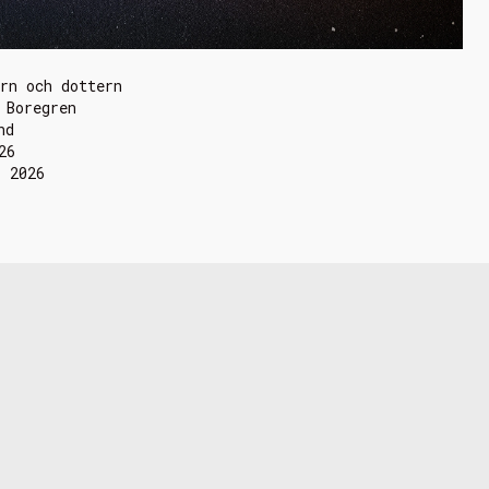
rn och dottern
 Boregren
nd
26
i 2026