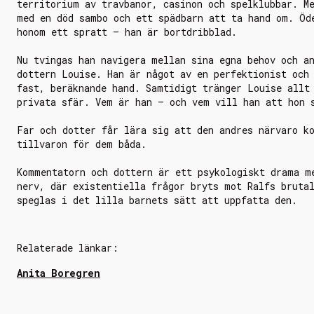
territorium av travbanor, casinon och spelklubbar. M
med en död sambo och ett spädbarn att ta hand om. Öd
honom ett spratt – han är bortdribblad.
Nu tvingas han navigera mellan sina egna behov och a
dottern Louise. Han är något av en perfektionist och
fast, beräknande hand. Samtidigt tränger Louise allt
privata sfär. Vem är han – och vem vill han att hon 
Far och dotter får lära sig att den andres närvaro k
tillvaron för dem båda.
Kommentatorn och dottern
är ett psykologiskt drama m
nerv, där existentiella frågor bryts mot Ralfs bruta
speglas i det lilla barnets sätt att uppfatta den.
Relaterade länkar:
Anita Boregren