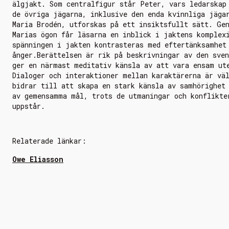
älgjakt. Som centralfigur står Peter, vars ledarskap
de övriga jägarna, inklusive den enda kvinnliga jäga
Maria Brodén, utforskas på ett insiktsfullt sätt. Ge
Marias ögon får läsarna en inblick i jaktens komplex
spänningen i jakten kontrasteras med eftertänksamhet
ånger.Berättelsen är rik på beskrivningar av den sven
ger en närmast meditativ känsla av att vara ensam ut
Dialoger och interaktioner mellan karaktärerna är vä
bidrar till att skapa en stark känsla av samhörighet
av gemensamma mål, trots de utmaningar och konflikte
uppstår.
Relaterade länkar:
Owe Eliasson