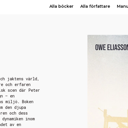
Alla böcker
Alla författare
Man
och jaktens värld,
re och erfaren
isk scen där Peter
gn – en
ns miljö. Boken
om den djupa
uren och dess
h dynamiken inom
ndet av en