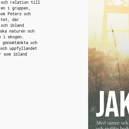
 och relation till
ren i gruppen,
nom Peters och
itet, där
 och ibland
ska naturen och
e i skogen.
l genomtänkta och
 och uppfyllandet
r som ibland