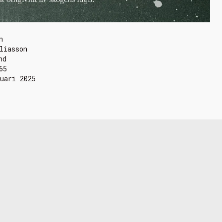
n
liasson
nd
65
uari 2025