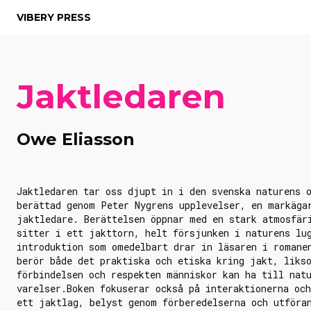
VIBERY PRESS
Jaktledaren
Owe Eliasson
Jaktledaren tar oss djupt in i den svenska naturens 
berättad genom Peter Nygrens upplevelser, en markäga
jaktledare. Berättelsen öppnar med en stark atmosfär
sitter i ett jakttorn, helt försjunken i naturens lu
introduktion som omedelbart drar in läsaren i romane
berör både det praktiska och etiska kring jakt, liks
förbindelsen och respekten människor kan ha till nat
varelser.Boken fokuserar också på interaktionerna oc
ett jaktlag, belyst genom förberedelserna och utföra