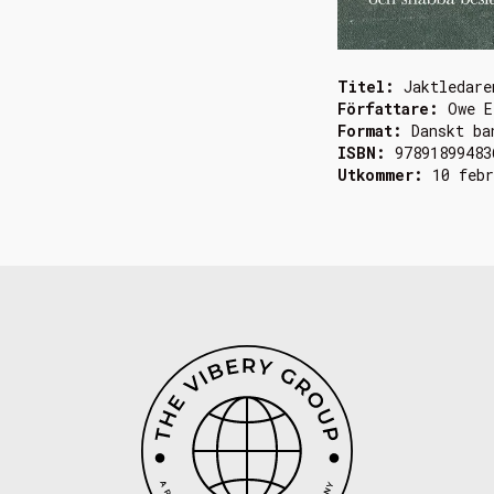
Titel:
Jaktledare
Författare:
Owe E
Format:
Danskt ba
ISBN:
97891899483
Utkommer:
10 febr