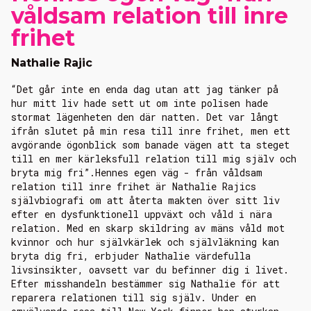
våldsam relation till inre
frihet
Nathalie Rajic
“Det går inte en enda dag utan att jag tänker på
hur mitt liv hade sett ut om inte polisen hade
stormat lägenheten den där natten. Det var långt
ifrån slutet på min resa till inre frihet, men ett
avgörande ögonblick som banade vägen att ta steget
till en mer kärleksfull relation till mig själv och
bryta mig fri”.Hennes egen väg - från våldsam
relation till inre frihet är Nathalie Rajics
självbiografi om att återta makten över sitt liv
efter en dysfunktionell uppväxt och våld i nära
relation. Med en skarp skildring av mäns våld mot
kvinnor och hur självkärlek och självläkning kan
bryta dig fri, erbjuder Nathalie värdefulla
livsinsikter, oavsett var du befinner dig i livet.
Efter misshandeln bestämmer sig Nathalie för att
reparera relationen till sig själv. Under en