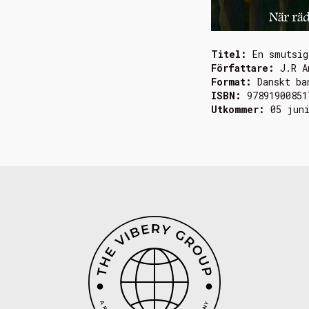
Titel:
En smutsig
Författare:
J.R A
Format:
Danskt ba
ISBN:
97891900851
Utkommer:
05 jun