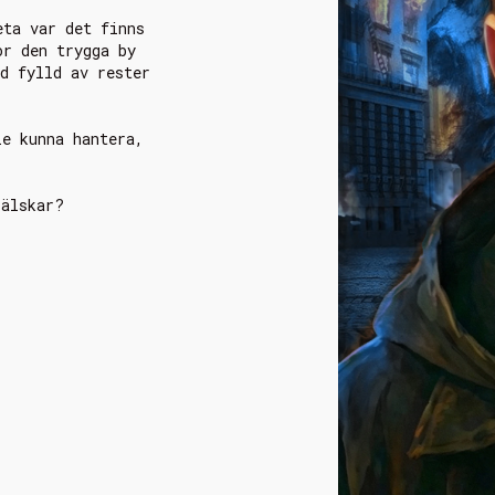
eta var det finns
or den trygga by
d fylld av rester
le kunna hantera,
 älskar?