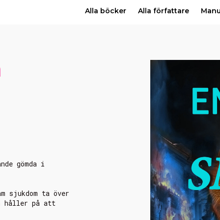
Alla böcker
Alla författare
Man
a
ande gömda i
am sjukdom ta över
n håller på att