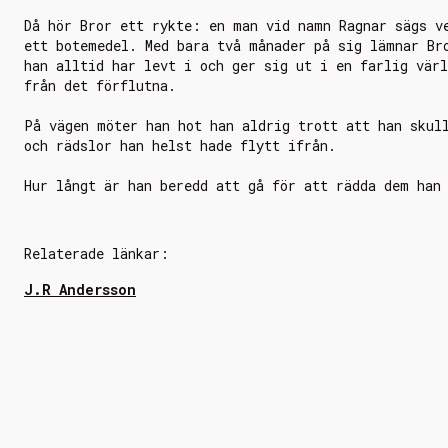
Då hör Bror ett rykte: en man vid namn Ragnar sägs v
ett botemedel. Med bara två månader på sig lämnar Br
han alltid har levt i och ger sig ut i en farlig värl
från det förflutna.
På vägen möter han hot han aldrig trott att han skul
och rädslor han helst hade flytt ifrån.
Hur långt är han beredd att gå för att rädda dem han
Relaterade länkar:
J.R Andersson