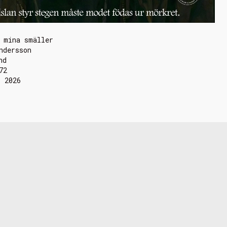
 mina smäller
ndersson
nd
72
i 2026