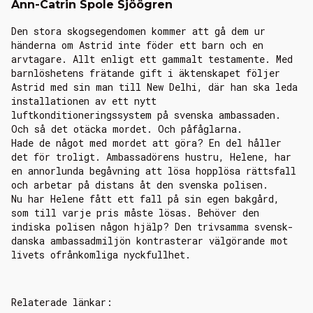
Ann-Catrin Spole Sjöögren
Den stora skogsegendomen kommer att gå dem ur
händerna om Astrid inte föder ett barn och en
arvtagare. Allt enligt ett gammalt testamente. Med
barnlöshetens frätande gift i äktenskapet följer
Astrid med sin man till New Delhi, där han ska leda
installationen av ett nytt
luftkonditioneringssystem på svenska ambassaden.
Och så det otäcka mordet. Och påfåglarna.
Hade de något med mordet att göra? En del håller
det för troligt. Ambassadörens hustru, Helene, har
en annorlunda begåvning att lösa hopplösa rättsfall
och arbetar på distans åt den svenska polisen.
Nu har Helene fått ett fall på sin egen bakgård,
som till varje pris måste lösas. Behöver den
indiska polisen någon hjälp? Den trivsamma svensk-
danska ambassadmiljön kontrasterar välgörande mot
livets ofrånkomliga nyckfullhet.
Relaterade länkar: