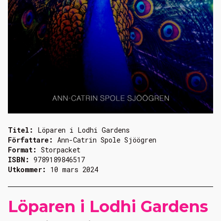
Titel:
Löparen i Lodhi Gardens
Författare:
Ann-Catrin Spole Sjöögren
Format:
Storpacket
ISBN:
9789189846517
Utkommer:
10 mars 2024
Löparen i Lodhi Gardens