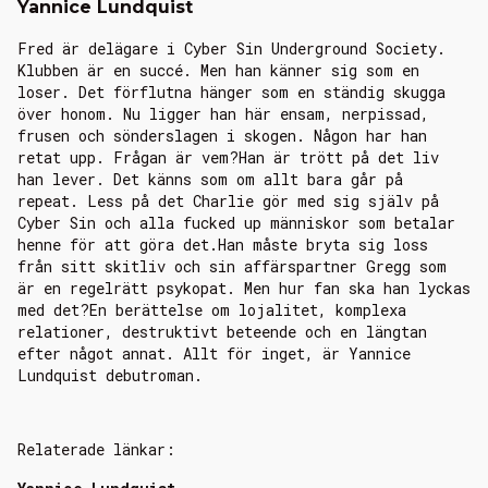
Yannice Lundquist
Fred är delägare i Cyber Sin Underground Society.
Klubben är en succé. Men han känner sig som en
loser. Det förflutna hänger som en ständig skugga
över honom. Nu ligger han här ensam, nerpissad,
frusen och sönderslagen i skogen. Någon har han
retat upp. Frågan är vem?Han är trött på det liv
han lever. Det känns som om allt bara går på
repeat. Less på det Charlie gör med sig själv på
Cyber Sin och alla fucked up människor som betalar
henne för att göra det.Han måste bryta sig loss
från sitt skitliv och sin affärspartner Gregg som
är en regelrätt psykopat. Men hur fan ska han lyckas
med det?En berättelse om lojalitet, komplexa
relationer, destruktivt beteende och en längtan
efter något annat. Allt för inget, är Yannice
Lundquist debutroman.
Relaterade länkar: