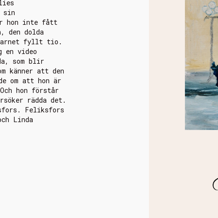
lies
 sin
r hon inte fått
n, den dolda
arnet fyllt tio.
g en video
da, som blir
om känner att den
de om att hon är
 Och hon förstår
rsöker rädda det.
sfors. Feliksfors
och Linda