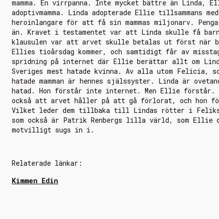
mamma. En virrpanna. Inte mycket bättre än Linda, El
adoptivmamma. Linda adopterade Ellie tillsammans med
heroinlangare för att få sin mammas miljonarv. Penga
än. Kravet i testamentet var att Linda skulle få bar
klausulen var att arvet skulle betalas ut först när b
Ellies tioårsdag kommer, och samtidigt får av missta
spridning på internet där Ellie berättar allt om Lin
Sveriges mest hatade kvinna. Av alla utom Felicia, s
hatade mamman är hennes själssyster. Linda är ovetan
hatad. Hon förstår inte internet. Men Ellie förstår.
också att arvet håller på att gå förlorat, och hon fö
Vilket leder dem tillbaka till Lindas rötter i Felik
som också är Patrik Renbergs lilla värld, som Ellie 
motvilligt sugs in i.
Relaterade länkar:
Kimmen Edin