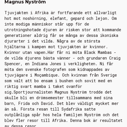
Magnus Nyström
Tjuvjakten i Afrika är fortfarande ett allvarligt
hot mot noshörning, elefant, gepard och lejon. Om
inte modiga människor står upp för de
utrotningshotade djuren är risken stor att kommande
generationer aldrig får se många av dessa ikoniska
djurarter i det vilda. Några av de största
hjältarna i kampen mot tjuvjakten är kvinnor.
Kvinnor utan vapen.Här får ni möta Black Mambas -
de vilda djurens bästa vänner - och grundaren Craig
Spencer, en Indiana Jones i verkligheten. Ni får
möta den svenske fotografen som kidnappades av
tjuvjägare i Moçambique. Och kvinnan från Sverige
som valt att bo ensam i bushen och sovit med en
riktig svart mamba i taket ovanför
sig.Sportjournalisten Magnus Nyström trodde det
skulle bli en drömsemester tillsammans med sina
barn, Frida och David. Det blev väldigt mycket mer
än så. Första resan till Sydafrika satte
outplånliga spår hos hela familjen Nyström och det
blev fler resor till Afrika. Denna bok är resultatet
av dessa resor.