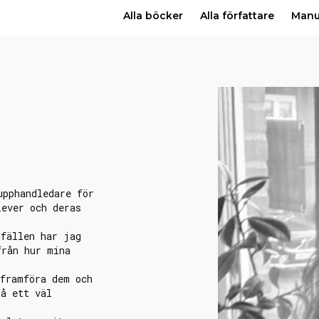
Alla böcker
Alla författare
Man
upphandledare för
lever och deras
lfällen har jag
från hur mina
 framföra dem och
så ett väl