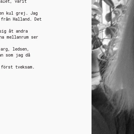
talet, varit
en kul grej. Jag
 från Halland. Det
sig åt andra
na mellanrum ser
 arg, ledsen,
an som jag då
 först tveksam.