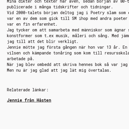
Mina dikter och texter har även, sedan början av 80-
publicerade i många tidskrifter och tidningar.
Vid 2000-talets början deltog jag i Poetry slam som 
var en av dem som gick till SM ihop med andra poeter
var en fin erfarenhet.
Jag tycker om att samarbeta med människor som ägnar 
konstformer som t.ex musik, måleri och sång. Med jäm
jag till att det blir verkligt.
Jennie mötte jag första gången när hon var 13 år. En
vilsen och kämpande tonåring som kom till resursskol
arbetade på.
När jag blev ombedd att skriva hennes bok så var jag
Men nu är jag glad att jag lät mig övertalas.
Relaterade länkar:
Jennie från Håsten