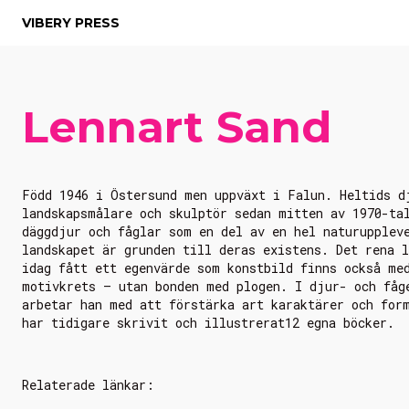
VIBERY PRESS
Lennart Sand
Född 1946 i Östersund men uppväxt i Falun. Heltids d
landskapsmålare och skulptör sedan mitten av 1970-ta
däggdjur och fåglar som en del av en hel naturupplev
landskapet är grunden till deras existens. Det rena 
idag fått ett egenvärde som konstbild finns också me
motivkrets – utan bonden med plogen. I djur- och fåg
arbetar han med att förstärka art karaktärer och for
har tidigare skrivit och illustrerat12 egna böcker.
Relaterade länkar: