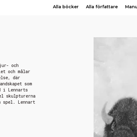
Alla böcker
Alla författare
Man
jur- och
let och målar
else, där
landskapet som
d i Lennarts
el skulpturerna
m spel. Lennart