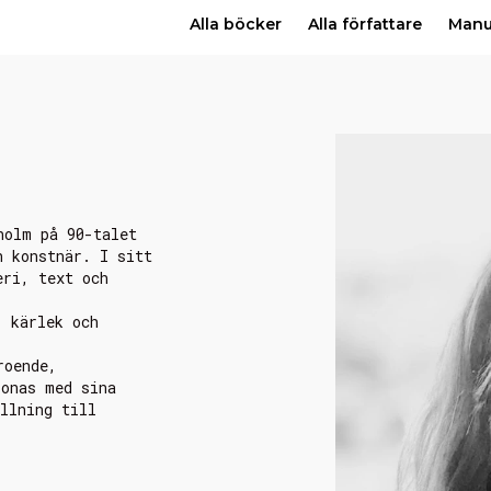
Alla böcker
Alla författare
Man
holm på 90-talet
h konstnär. I sitt
eri, text och
, kärlek och
roende,
sonas med sina
llning till