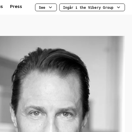
us
Press
Swe
Ingår i the Vibery Group