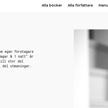
Alla böcker
Alla författare
Man
om egen företagare
dagar & 1 natt” år
till stor del
l del utmaningar.