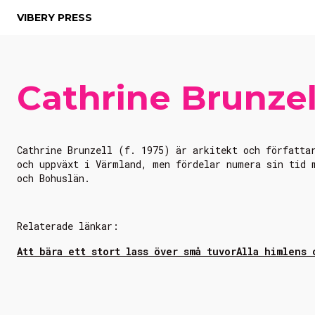
VIBERY PRESS
Cathrine Brunzel
Cathrine Brunzell (f. 1975) är arkitekt och författa
och uppväxt i Värmland, men fördelar numera sin tid 
och Bohuslän.
Relaterade länkar:
Att bära ett stort lass över små tuvor
Alla himlens 