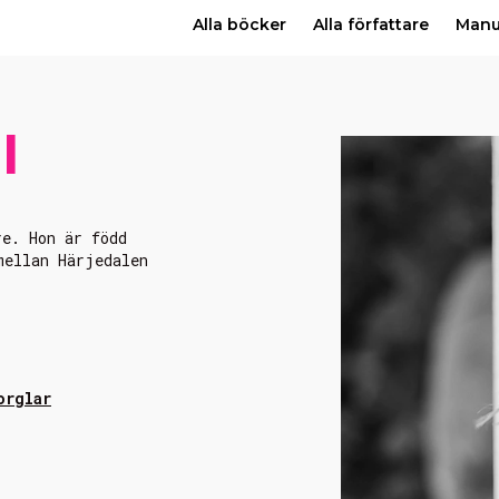
Alla böcker
Alla författare
Man
l
re. Hon är född
mellan Härjedalen
orglar